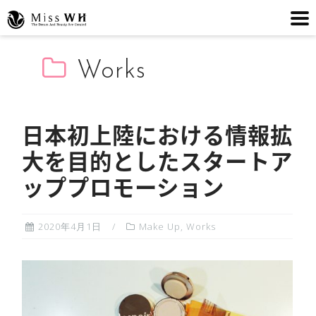
コ
Works
ン
テ
ン
ツ
日本初上陸における情報拡
へ
大を目的としたスタートア
ス
ッププロモーション
キ
ッ
プ
2020年4月1日
Make Up
,
Works