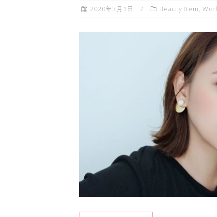
2020年3月1日
Beauty Item
,
Wor