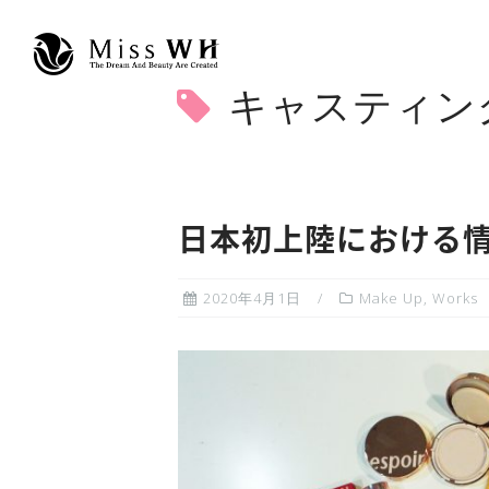
コ
キャスティン
ン
テ
ン
ツ
へ
日本初上陸における
ス
キ
2020年4月1日
Make Up
,
Works
ッ
プ