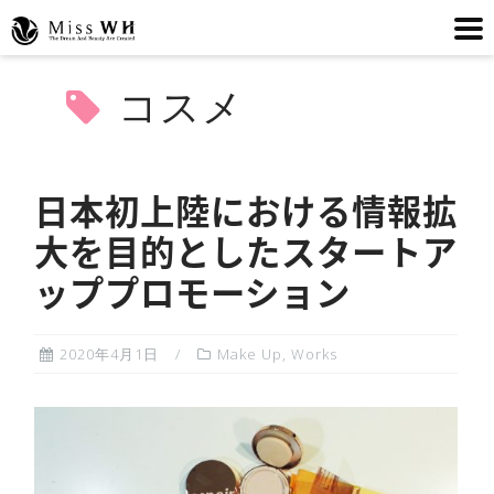
コ
コスメ
ン
テ
ン
ツ
日本初上陸における情報拡
へ
大を目的としたスタートア
ス
ッププロモーション
キ
ッ
プ
2020年4月1日
Make Up
,
Works