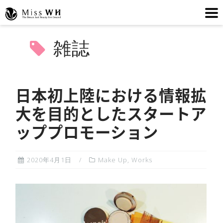
コ
雑誌
ン
テ
ン
ツ
日本初上陸における情報拡
へ
大を目的としたスタートア
ス
ッププロモーション
キ
ッ
プ
2020年4月1日
Make Up
,
Works